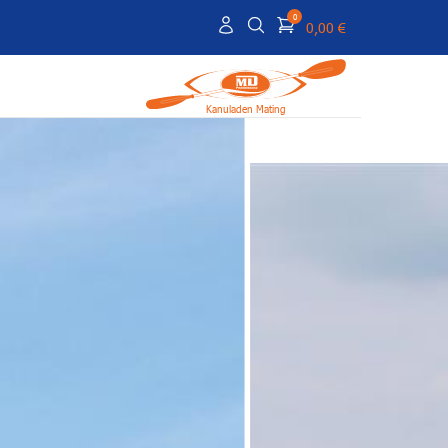
0
0,00 €
Kanuladen Mating