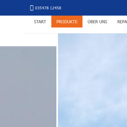
035478 12458
START
PRODUKTE
ÜBER UNS
REPA