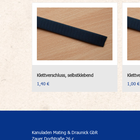
Klettverschluss, selbstklebend
Klettv
1,40 €
1,00 €
Kanuladen Mating & Draunick GbR
Zauer Dorfstraße 26 c