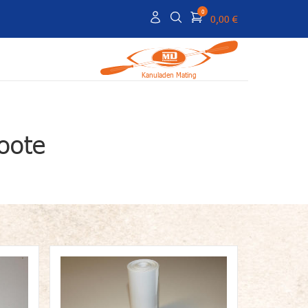
0
0,00 €
Kanuladen Mating
oote