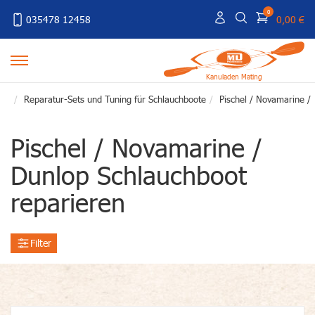
0
035478 12458
0,00 €
Kanuladen Mating
Reparatur-Sets und Tuning für Schlauchboote
Pischel / Novamarine /
Pischel / Novamarine /
Dunlop Schlauchboot
reparieren
Filter