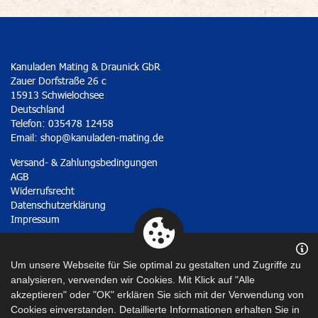
Kanuladen Mating & Draunick GbR
Zauer Dorfstraße 26 c
15913 Schwielochsee
Deutschland
Telefon: 035478 12458
Email:
shop@kanuladen-mating.de
Versand- & Zahlungsbedingungen
AGB
Widerrufsrecht
Datenschutzerklärung
Impressum
Vertrag widerrufen
Um unsere Webseite für Sie optimal zu gestalten und Zugriffe zu
analysieren, verwenden wir Cookies. Mit Klick auf "Alle
akzeptieren" oder "OK" erklären Sie sich mit der Verwendung von
Cookies einverstanden. Detaillierte Informationen erhalten Sie in