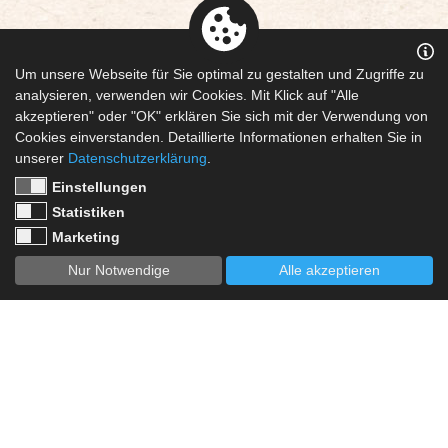
Unser Service für eure
Um unsere Webseite für Sie optimal zu gestalten und Zugriffe zu
analysieren, verwenden wir Cookies. Mit Klick auf "Alle
Schlauchboote
akzeptieren" oder "OK" erklären Sie sich mit der Verwendung von
Cookies einverstanden. Detaillierte Informationen erhalten Sie in
Wir bieten den zugeschnittenen Service für Vereine,
unserer
Datenschutzerklärung
.
Raftingunternehmen, Feuerwehren, Katastrophenschutz,
Einstellungen
Tauchsportvereine und professionelle Tauchbetriebe
:
Statistiken
Marketing
Wir führen fachkundig Servicearbeiten an euren Booten
durch (Beschläge nach individuellen Bedürfnissen
Nur Notwendige
Alle akzeptieren
anbringen, jährliche Kontrolle eurer Boote, Pflege der
Schlauchboote etc.) und reparieren alle Schäden in
unserer Werkstatt, damit eure Boote schnell wieder
einsatzbereit sind.
Egal, welches Problem ihr mit eurem Boot habt, ruft uns
einfach an:
035478/12458
(Hinweis:
Bitte schaut euch euer Boot vor dem Anrufen bei
uns noch einmal genau an, damit ihr eventuelle
Fragen das Boot betreffend präzise beantworten könnt