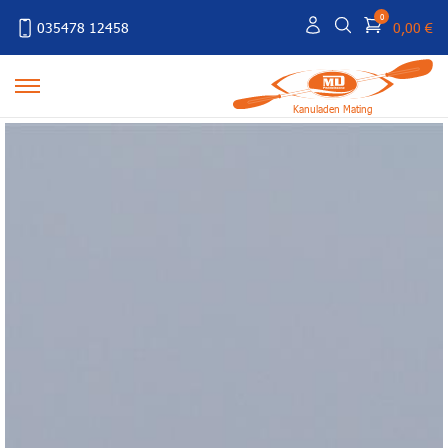
0
035478 12458
0,00 €
Kanuladen Mating