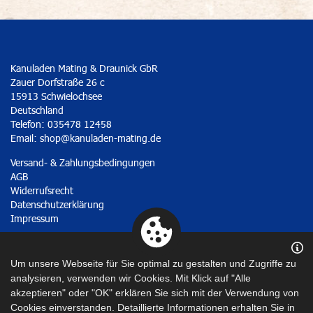
Kanuladen Mating & Draunick GbR
Zauer Dorfstraße 26 c
15913 Schwielochsee
Deutschland
Telefon: 035478 12458
Email:
shop@kanuladen-mating.de
Versand- & Zahlungsbedingungen
AGB
Widerrufsrecht
Datenschutzerklärung
Impressum
Vertrag widerrufen
Um unsere Webseite für Sie optimal zu gestalten und Zugriffe zu
analysieren, verwenden wir Cookies. Mit Klick auf "Alle
akzeptieren" oder "OK" erklären Sie sich mit der Verwendung von
Cookies einverstanden. Detaillierte Informationen erhalten Sie in