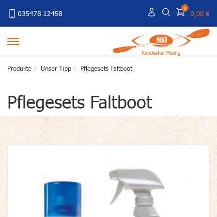
0
035478 12458
0,00 €
Kanuladen Mating
Produkte
Unser Tipp
Pflegesets Faltboot
Pflegesets Faltboot